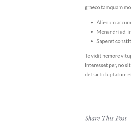
graeco tamquam mode
Alienum accums
Menandri ad, i
Saperet constit
Te vidit nemore vit
interesset per, no si
detracto luptatum et 
Share This Post