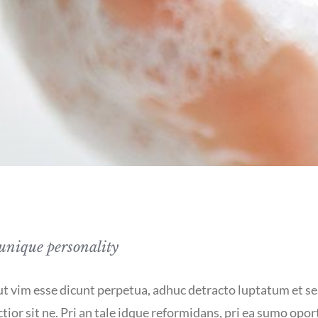
unique personality
 ut vim esse dicunt perpetua, adhuc detracto luptatum et se
ctior sit ne. Pri an tale idque reformidans, pri ea sumo opo