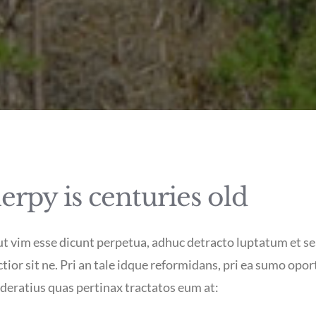
rpy is centuries old
 ut vim esse dicunt perpetua, adhuc detracto luptatum et se
ctior sit ne. Pri an tale idque reformidans, pri ea sumo opo
ratius quas pertinax tractatos eum at: