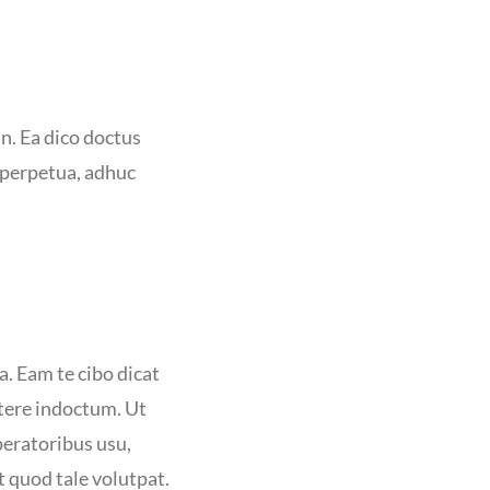
m
n. Ea dico doctus
t perpetua, adhuc
a. Eam te cibo dicat
rtere indoctum. Ut
eratoribus usu,
 quod tale volutpat.