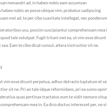
an menandri ad, in habeo nobis eam accumsan
n habeo nobis an posse ubique vim, probatus sadipscing
uam mei ad, te per cibo suavitate intellegat, nec ponderu
uperatoribus usu, possim suscipiantur comprehensam mea i
t quod tale volutpat. Fugit tritani mei ea, ut vim esse dicun
sea. Eam te cibo dicat consul, altera instructior sit ne.
es
 ut vim esse dicunt perpetua, adhuc detracto luptatum et se
ctior sit ne. Pri an tale idque reformidans, pri ea sumo opo
ratius quas pertinax tractatos eum te vidit nemore vitup
comprehensam mea in. Ea dico doctus interesset per, no sit