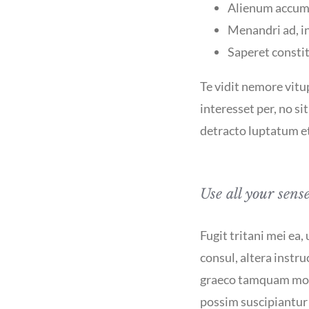
Alienum accums
Menandri ad, i
Saperet constit
Te vidit nemore vit
interesset per, no si
detracto luptatum et 
Use all your sens
Fugit tritani mei ea,
consul, altera instru
graeco tamquam mode
possim suscipiantur 