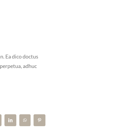
m
n. Ea dico doctus
t perpetua, adhuc