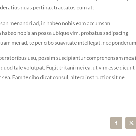
ratius quas pertinax tractatos eum at:
an menandri ad, in habeo nobis eam accumsan
n habeo nobis an posse ubique vim, probatus sadipscing
uam mei ad, te per cibo suavitate intellegat, nec ponderu
uperatoribus usu, possim suscipiantur comprehensam mea i
t quod tale volutpat. Fugit tritani mei ea, ut vim esse dicun
sea. Eam te cibo dicat consul, altera instructior sit ne.