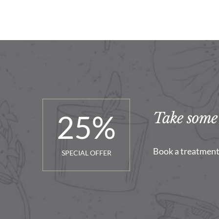
25
%
Take some 
Book a treatment 
SPECIAL OFFER