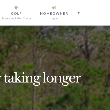
GOLF
HOMEOWNER
Stoneybrook Golf Course
Log In
taking longer